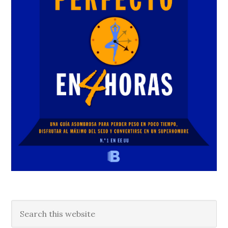
Search
this