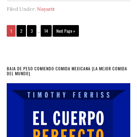
Filed Under:
Nayarit
Interim
Page
Page
Page
Page
Go
1
2
3
…
14
Next Page »
pages
to
omitted
Primary
BAJA DE PESO COMIENDO COMIDA MEXICANA (LA MEJOR COMIDA
DEL MUNDO)
Sidebar