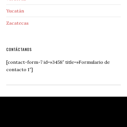
Yucatán
Zacatecas
Secondary
CONTÁCTANOS
Sidebar
[contact-form-7 id=»3458″ title=»Formulario de
contacto 1″]
Footer