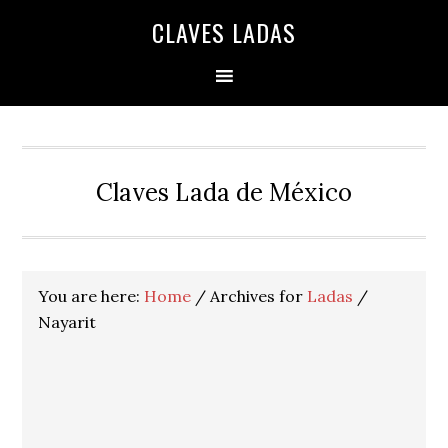
Skip
Skip
Skip
Skip
Skip
CLAVES LADAS
to
to
to
to
to
primary
main
primary
secondary
footer
navigation
content
sidebar
sidebar
Claves Lada de México
You are here:
Home
/
Archives for
Ladas
/
Nayarit