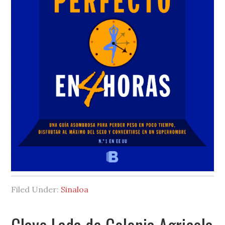
Filed Under:
Sinaloa
Clave Lada de Colonia Agricola