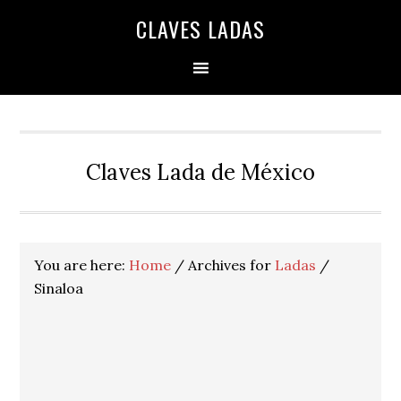
Skip
Skip
Skip
Skip
Skip
CLAVES LADAS
to
to
to
to
to
primary
main
primary
secondary
footer
navigation
content
sidebar
sidebar
Claves Lada de México
You are here:
Home
/
Archives for
Ladas
/
Sinaloa