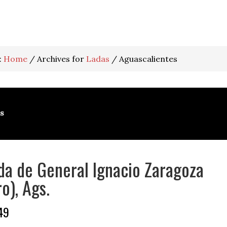
:
Home
/
Archives for
Ladas
/
Aguascalientes
s
da de General Ignacio Zaragoza
o), Ags.
49