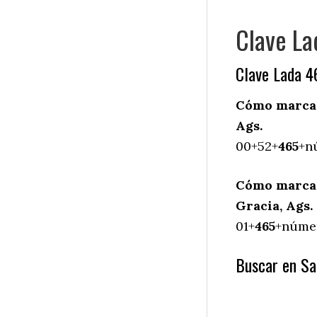
Clave La
Clave Lada 4
Cómo marcar 
Ags.
00+52+
465
+n
Cómo marcar
Gracia, Ags.
01+
465
+númer
Buscar en San