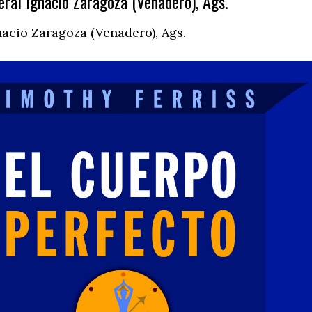
ral Ignacio Zaragoza (Venadero), Ags.