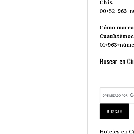
Chis.
00+52+
963
+n
Cómo marcar
Cuauhtémoc,
01+
963
+númer
Buscar en Ci
Hoteles en C