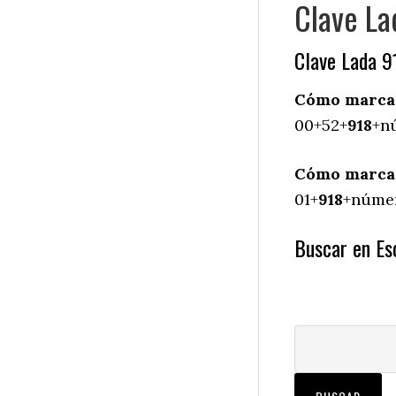
Clave Lad
Clave Lada 9
Cómo marcar 
00+52+
918
+nú
Cómo marcar 
01+
918
+númer
Buscar en Esc