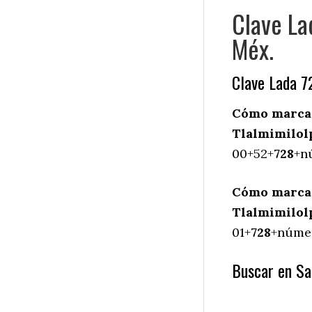
Clave La
Méx.
Clave Lada 7
Cómo marcar
Tlalmimilol
00+52+
728
+n
Cómo marcar
Tlalmimilol
01+
728
+númer
Buscar en Sa