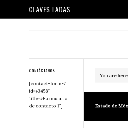
Skip
Skip
Skip
Skip
Skip
CLAVES LADAS
to
to
to
to
to
primary
main
primary
secondary
footer
navigation
content
sidebar
sidebar
Secondary
CONTÁCTANOS
You are here
Sidebar
[contact-form-7
id=»3458″
title=»Formulario
de contacto 1″]
Estado de Méx