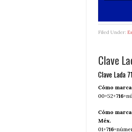
Filed Under:
E
Clave La
Clave Lada 7
Cómo marcar
00+52+
716
+nú
Cómo marcar
Méx.
01+
716
+número