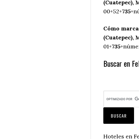
(Cuatepec), 
00+52+
735
+nú
Cómo marcar
(Cuatepec), 
01+
735
+númer
Buscar en Fel
Hoteles en Fe