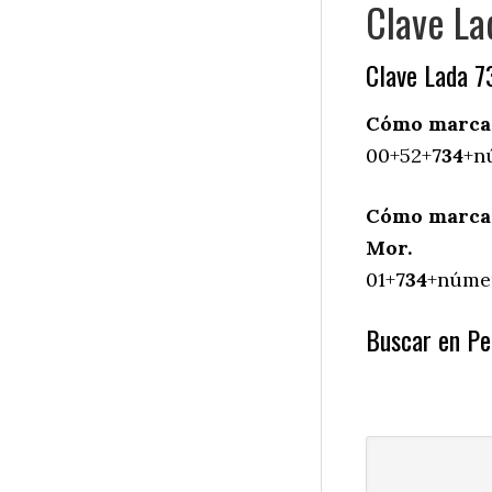
Clave La
Clave Lada 7
Cómo marcar
00+52+
734
+n
Cómo marcar
Mor.
01+
734
+númer
Buscar en Pe