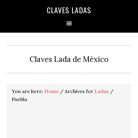
Skip
Skip
Skip
Skip
Skip
CLAVES LADAS
to
to
to
to
to
primary
main
primary
secondary
footer
navigation
content
sidebar
sidebar
Claves Lada de México
You are here:
Home
/
Archives for
Ladas
/
Puebla