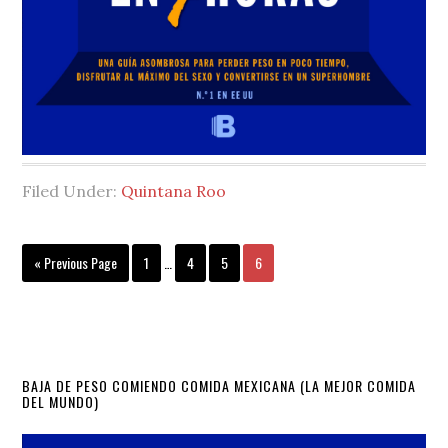
Filed Under:
Quintana Roo
Interim
Go
Page
Page
Page
Page
«
Previous Page
1
…
4
5
6
pages
to
omitted
Primary
BAJA DE PESO COMIENDO COMIDA MEXICANA (LA MEJOR COMIDA
DEL MUNDO)
Sidebar