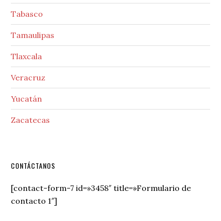
Tabasco
Tamaulipas
Tlaxcala
Veracruz
Yucatán
Zacatecas
Secondary
CONTÁCTANOS
Sidebar
[contact-form-7 id=»3458″ title=»Formulario de
contacto 1″]