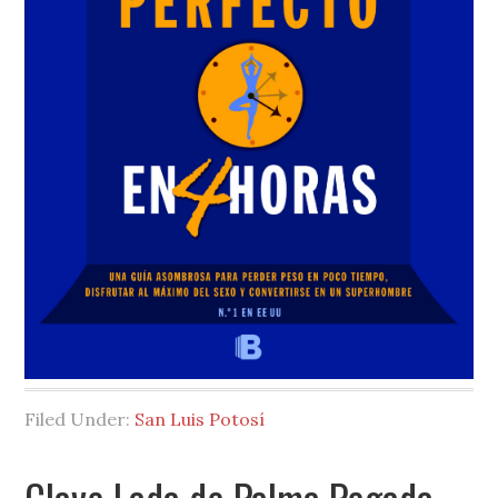
Filed Under:
San Luis Potosí
Clave Lada de Palma Pegada,