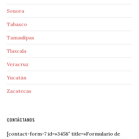
Sonora
Tabasco
Tamaulipas
Tlaxcala
Veracruz
Yucatán
Zacatecas
Secondary
CONTÁCTANOS
Sidebar
[contact-form-7 id=»3458″ title=»Formulario de