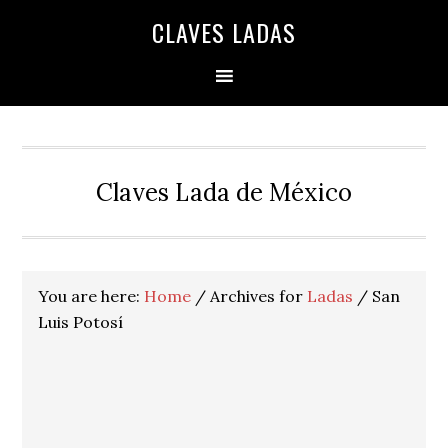
Skip
Skip
Skip
Skip
Skip
CLAVES LADAS
to
to
to
to
to
primary
main
primary
secondary
footer
navigation
content
sidebar
sidebar
Claves Lada de México
You are here:
Home
/
Archives for
Ladas
/
San
Luis Potosí