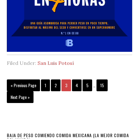
Filed Under:
San Luis Potosí
Interim
Go
Page
Page
Page
Page
Page
Page
«
Previous Page
1
2
3
4
5
…
15
pages
to
omitted
Go
Next Page »
to
Primary
BAJA DE PESO COMIENDO COMIDA MEXICANA (LA MEJOR COMIDA