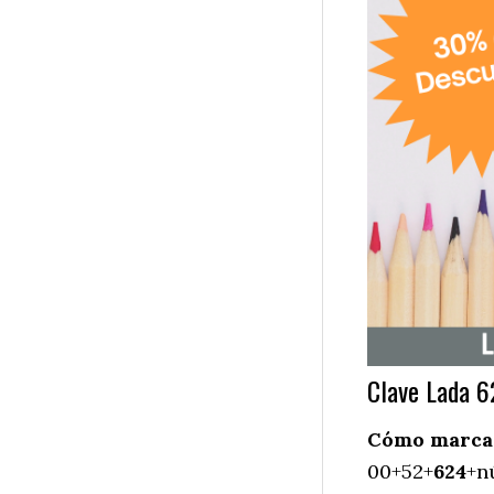
Clave Lada 6
Cómo marcar 
00+52+
624
+n