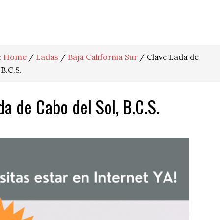
:
Home
/
Ladas
/
Baja California Sur
/
Clave Lada de
 B.C.S.
da de Cabo del Sol, B.C.S.