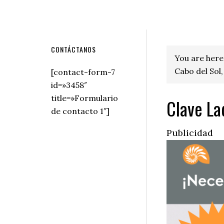
Secondary
CONTÁCTANOS
You are here
Sidebar
Cabo del Sol,
[contact-form-7
id=»3458″
title=»Formulario
Clave La
de contacto 1″]
Publicidad