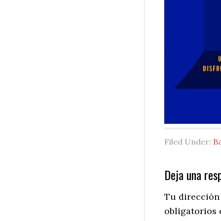
Filed Under:
Ba
Reader
Deja una res
Interactio
Tu dirección
obligatorios