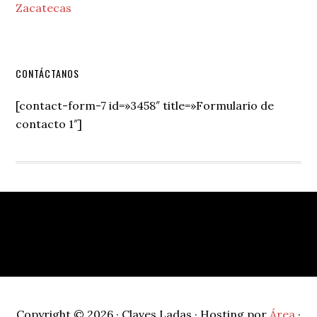
Zacatecas
Secondary
CONTÁCTANOS
Sidebar
[contact-form-7 id=»3458″ title=»Formulario de
contacto 1″]
Footer
Copyright © 2026 · Claves Ladas · Hosting por
Área
·