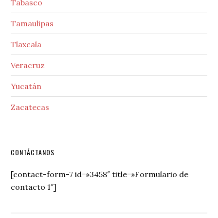
Tabasco
Tamaulipas
Tlaxcala
Veracruz
Yucatán
Zacatecas
Secondary
CONTÁCTANOS
Sidebar
[contact-form-7 id=»3458″ title=»Formulario de
contacto 1″]