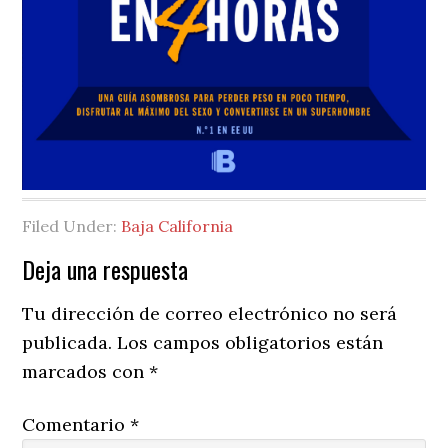
Filed Under:
Baja California
Reader
Deja una respuesta
Interactions
Tu dirección de correo electrónico no será
publicada.
Los campos obligatorios están
marcados con
*
Comentario
*