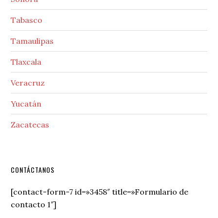
Tabasco
Tamaulipas
Tlaxcala
Veracruz
Yucatán
Zacatecas
Secondary
CONTÁCTANOS
Sidebar
[contact-form-7 id=»3458″ title=»Formulario de
contacto 1″]