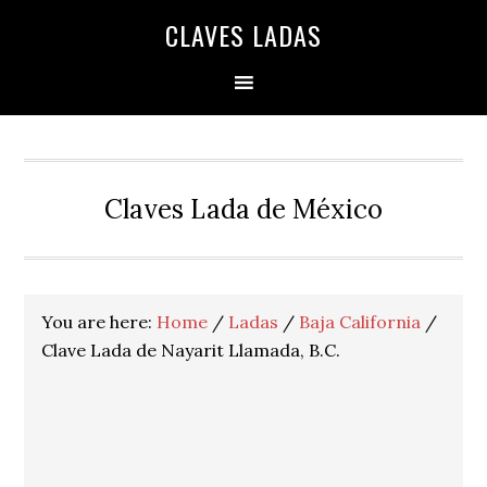
Skip
Skip
Skip
Skip
Skip
CLAVES LADAS
to
to
to
to
to
primary
main
primary
secondary
footer
navigation
content
sidebar
sidebar
Claves Lada de México
You are here:
Home
/
Ladas
/
Baja California
/
Clave Lada de Nayarit Llamada, B.C.