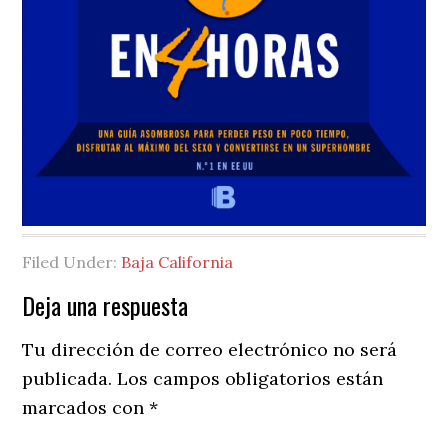
Filed Under:
Baja California
Reader
Deja una respuesta
Interactions
Tu dirección de correo electrónico no será
publicada.
Los campos obligatorios están
marcados con
*