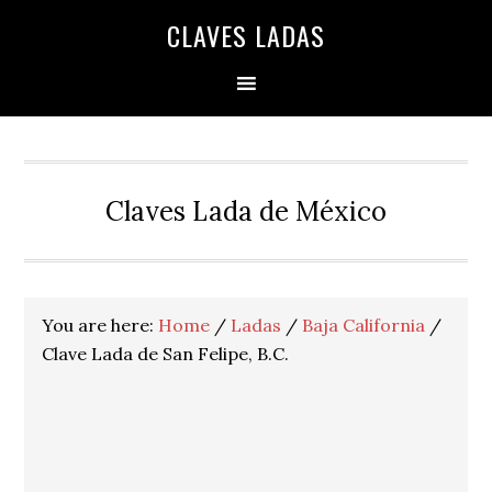
Skip
Skip
Skip
Skip
Skip
CLAVES LADAS
to
to
to
to
to
primary
main
primary
secondary
footer
navigation
content
sidebar
sidebar
Claves Lada de México
You are here:
Home
/
Ladas
/
Baja California
/
Clave Lada de San Felipe, B.C.