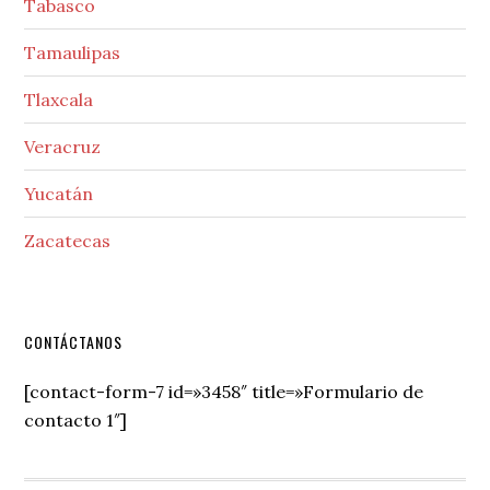
Tabasco
Tamaulipas
Tlaxcala
Veracruz
Yucatán
Zacatecas
Secondary
CONTÁCTANOS
Sidebar
[contact-form-7 id=»3458″ title=»Formulario de
contacto 1″]