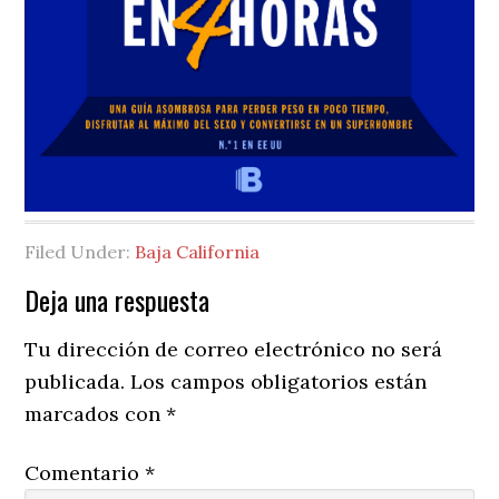
Filed Under:
Baja California
Reader
Deja una respuesta
Interactions
Tu dirección de correo electrónico no será
publicada.
Los campos obligatorios están
marcados con
*
Comentario
*