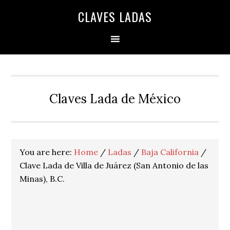
Skip
Skip
Skip
Skip
Skip
CLAVES LADAS
to
to
to
to
to
primary
main
primary
secondary
footer
navigation
content
sidebar
sidebar
Claves Lada de México
You are here:
Home
/
Ladas
/
Baja California
/
Clave Lada de Villa de Juárez (San Antonio de las
Minas), B.C.