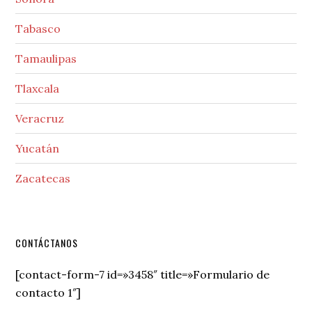
Tabasco
Tamaulipas
Tlaxcala
Veracruz
Yucatán
Zacatecas
Secondary
CONTÁCTANOS
Sidebar
[contact-form-7 id=»3458″ title=»Formulario de
contacto 1″]