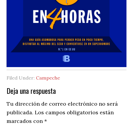
Filed Under:
Campeche
Reader
Deja una respuesta
Interactions
Tu dirección de correo electrónico no será
publicada.
Los campos obligatorios están
marcados con
*