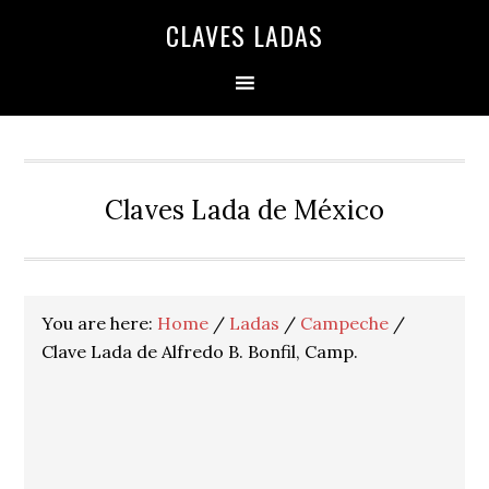
Skip
Skip
Skip
Skip
Skip
CLAVES LADAS
to
to
to
to
to
primary
main
primary
secondary
footer
navigation
content
sidebar
sidebar
Claves Lada de México
You are here:
Home
/
Ladas
/
Campeche
/
Clave Lada de Alfredo B. Bonfil, Camp.