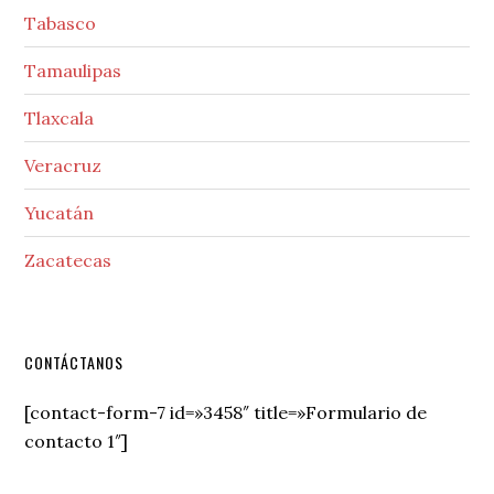
Tabasco
Tamaulipas
Tlaxcala
Veracruz
Yucatán
Zacatecas
Secondary
CONTÁCTANOS
Sidebar
[contact-form-7 id=»3458″ title=»Formulario de
contacto 1″]