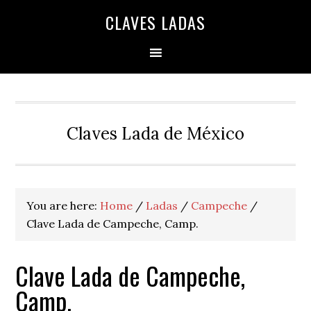
Skip
Skip
Skip
Skip
Skip
CLAVES LADAS
to
to
to
to
to
primary
main
primary
secondary
footer
navigation
content
sidebar
sidebar
Claves Lada de México
You are here:
Home
/
Ladas
/
Campeche
/
Clave Lada de Campeche, Camp.
Clave Lada de Campeche,
Camp.