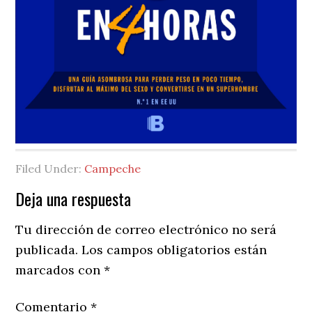
Filed Under:
Campeche
Reader
Deja una respuesta
Interactions
Tu dirección de correo electrónico no será
publicada.
Los campos obligatorios están
marcados con
*
Comentario
*