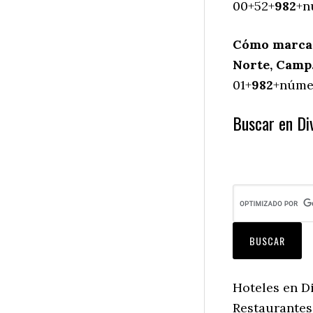
00+52+
982
+n
Cómo marcar
Norte, Camp
01+
982
+númer
Buscar en Div
Hoteles en D
Restaurantes