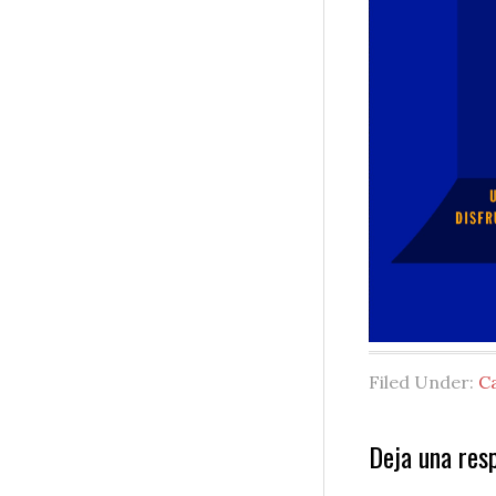
Filed Under:
C
Reader
Deja una res