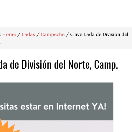
:
Home
/
Ladas
/
Campeche
/
Clave Lada de División del
.
da de División del Norte, Camp.