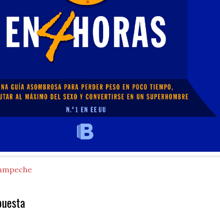
ampeche
puesta