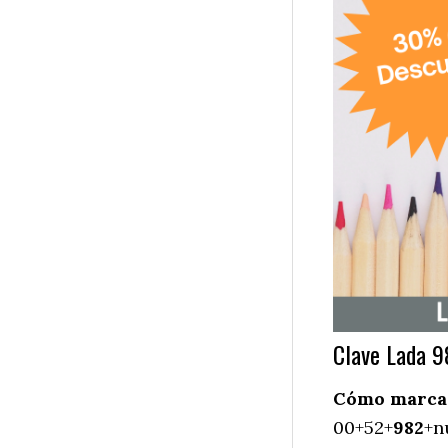
Clave Lada 9
Cómo marcar
00+52+
982
+n