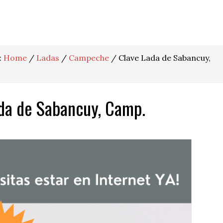
:
Home
/
Ladas
/
Campeche
/
Clave Lada de Sabancuy,
da de Sabancuy, Camp.