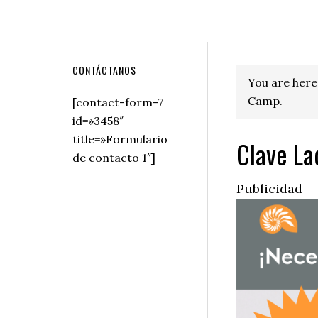
Secondary
CONTÁCTANOS
You are here
Sidebar
Camp.
[contact-form-7
id=»3458″
title=»Formulario
Clave La
de contacto 1″]
Publicidad