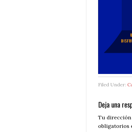
Filed Under:
C
Reader
Deja una res
Interactio
Tu dirección
obligatorios