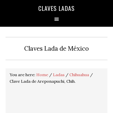
Skip
Skip
Skip
Skip
Skip
CLAVES LADAS
to
to
to
to
to
primary
main
primary
secondary
footer
navigation
content
sidebar
sidebar
Claves Lada de México
You are here:
Home
/
Ladas
/
Chihuahua
/
Clave Lada de Areponapuchi, Chih.