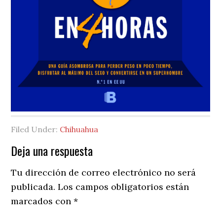
Filed Under:
Chihuahua
Reader
Deja una respuesta
Interactions
Tu dirección de correo electrónico no será
publicada.
Los campos obligatorios están
marcados con
*