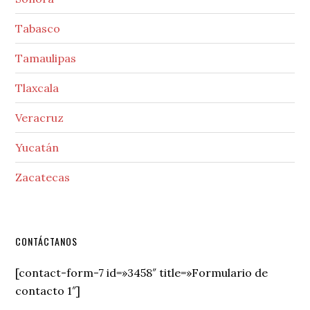
Tabasco
Tamaulipas
Tlaxcala
Veracruz
Yucatán
Zacatecas
Secondary
CONTÁCTANOS
Sidebar
[contact-form-7 id=»3458″ title=»Formulario de
contacto 1″]