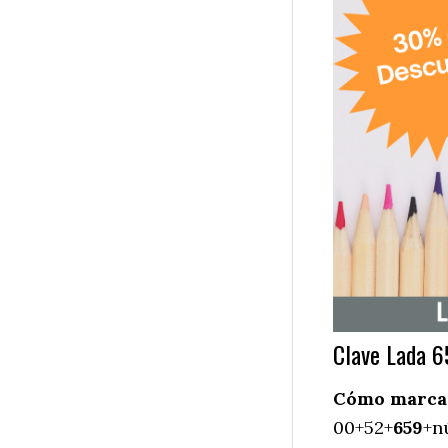
Clave Lada 6
Cómo marcar 
00+52+
659
+n