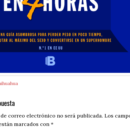
hihuahua
puesta
ns
 de correo electrónico no será publicada.
Los camp
 están marcados con
*