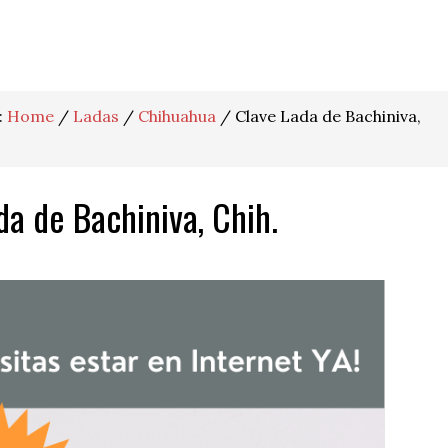
:
Home
/
Ladas
/
Chihuahua
/
Clave Lada de Bachiniva,
da de Bachiniva, Chih.