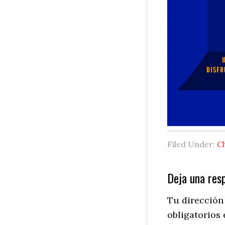
Filed Under:
C
Reader
Deja una res
Interactio
Tu dirección
obligatorios