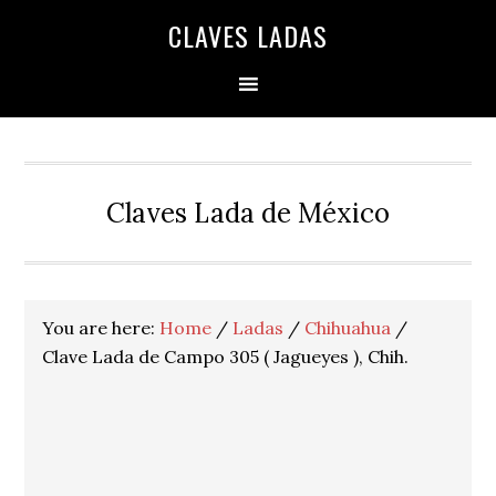
Skip
Skip
Skip
Skip
Skip
CLAVES LADAS
to
to
to
to
to
primary
main
primary
secondary
footer
navigation
content
sidebar
sidebar
Claves Lada de México
You are here:
Home
/
Ladas
/
Chihuahua
/
Clave Lada de Campo 305 ( Jagueyes ), Chih.