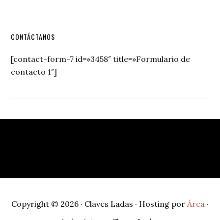
Secondary
CONTÁCTANOS
Sidebar
[contact-form-7 id=»3458″ title=»Formulario de
contacto 1″]
Footer
Copyright © 2026 · Claves Ladas · Hosting por
Área
·