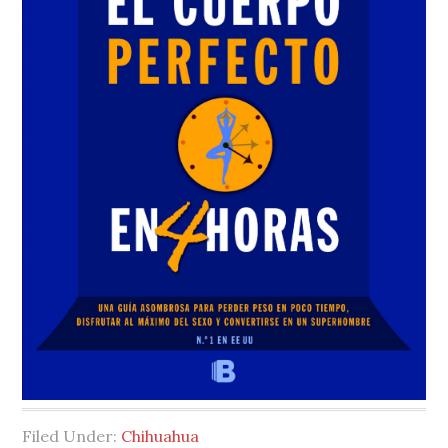
Filed Under:
Chihuahua