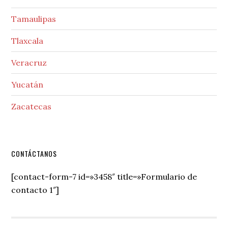
Tamaulipas
Tlaxcala
Veracruz
Yucatán
Zacatecas
Secondary
CONTÁCTANOS
Sidebar
[contact-form-7 id=»3458″ title=»Formulario de
contacto 1″]