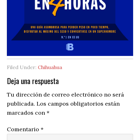
Filed Under:
Chihuahua
Reader
Deja una respuesta
Interactions
Tu dirección de correo electrónico no será
publicada.
Los campos obligatorios están
marcados con
*
Comentario
*