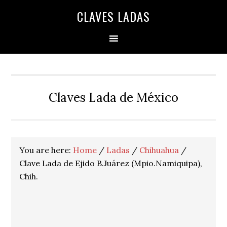
Skip
Skip
Skip
Skip
Skip
CLAVES LADAS
to
to
to
to
to
primary
main
primary
secondary
footer
navigation
content
sidebar
sidebar
Claves Lada de México
You are here:
Home
/
Ladas
/
Chihuahua
/
Clave Lada de Ejido B.Juárez (Mpio.Namiquipa),
Chih.