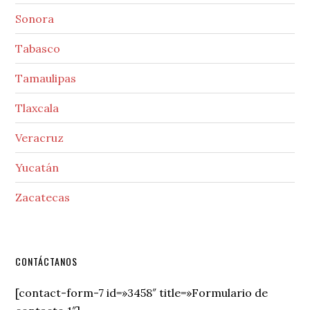
Sonora
Tabasco
Tamaulipas
Tlaxcala
Veracruz
Yucatán
Zacatecas
Secondary
CONTÁCTANOS
Sidebar
[contact-form-7 id=»3458″ title=»Formulario de