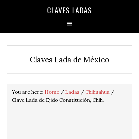
Skip
Skip
Skip
Skip
Skip
CLAVES LADAS
to
to
to
to
to
primary
main
primary
secondary
footer
navigation
content
sidebar
sidebar
Claves Lada de México
You are here:
Home
/
Ladas
/
Chihuahua
/
Clave Lada de Ejido Constitución, Chih.