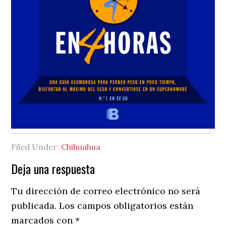
Filed Under:
Chihuahua
Reader
Deja una respuesta
Interactions
Tu dirección de correo electrónico no será
publicada.
Los campos obligatorios están
marcados con
*