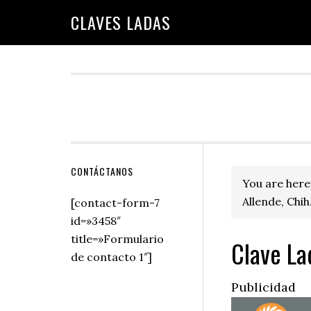
Skip
Skip
Skip
Skip
Skip
CLAVES LADAS
to
to
to
to
to
primary
main
primary
secondary
footer
navigation
content
sidebar
sidebar
Secondary
CONTÁCTANOS
You are here
Sidebar
Allende, Chih
[contact-form-7
id=»3458″
title=»Formulario
Clave La
de contacto 1″]
Publicidad