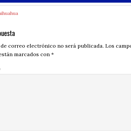
hihuahua
puesta
ns
 de correo electrónico no será publicada.
Los camp
 están marcados con
*
*