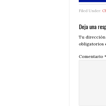
Filed Under:
C
Reader
Deja una res
Interactio
Tu dirección
obligatorios
Comentario