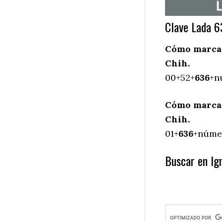
Clave Lada 
Cómo marcar 
Chih.
00+52+
636
+n
Cómo marcar
Chih.
01+
636
+númer
Buscar en Ign