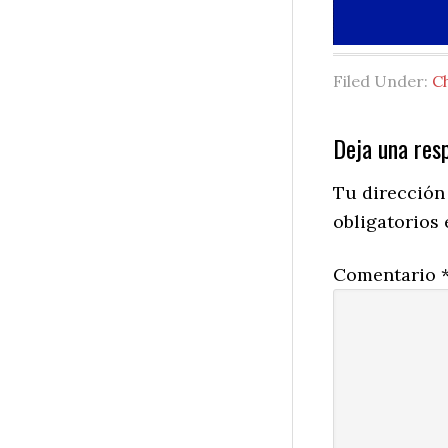
Filed Under:
C
Reader
Deja una res
Interactio
Tu dirección
obligatorios
Comentario