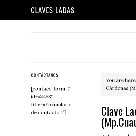
Skip
Skip
Skip
Skip
Skip
CLAVES LADAS
to
to
to
to
to
primary
main
primary
secondary
footer
navigation
content
sidebar
sidebar
Secondary
CONTÁCTANOS
You are here
Sidebar
Cárdenas (M
[contact-form-7
id=»3458″
title=»Formulario
Clave La
de contacto 1″]
(Mp.Cuau