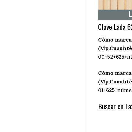
Clave Lada 6
Cómo marcar
(Mp.Cuauhté
00+52+
625
+n
Cómo marcar
(Mp.Cuauhté
01+
625
+númer
Buscar en Lá