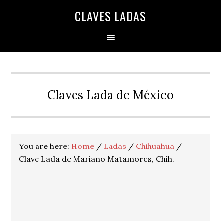
Skip
Skip
Skip
Skip
Skip
CLAVES LADAS
to
to
to
to
to
primary
main
primary
secondary
footer
navigation
content
sidebar
sidebar
Claves Lada de México
You are here:
Home
/
Ladas
/
Chihuahua
/
Clave Lada de Mariano Matamoros, Chih.