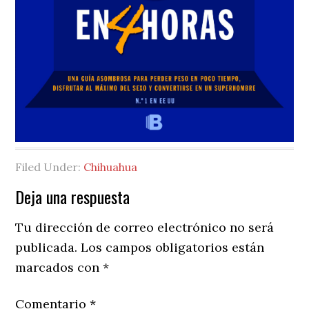
Filed Under:
Chihuahua
Reader
Deja una respuesta
Interactions
Tu dirección de correo electrónico no será
publicada.
Los campos obligatorios están
marcados con
*
Comentario
*