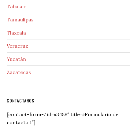
Tabasco
Tamaulipas
Tlaxcala
Veracruz
Yucatán
Zacatecas
Secondary
CONTÁCTANOS
Sidebar
[contact-form-7 id=»3458″ title=»Formulario de
contacto 1″]