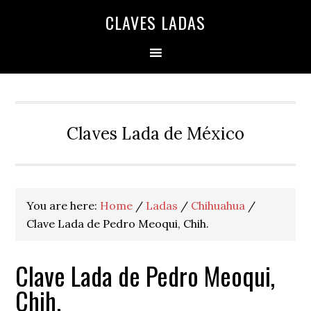
Skip
Skip
Skip
Skip
Skip
CLAVES LADAS
to
to
to
to
to
primary
main
primary
secondary
footer
navigation
content
sidebar
sidebar
Claves Lada de México
You are here:
Home
/
Ladas
/
Chihuahua
/
Clave Lada de Pedro Meoqui, Chih.
Clave Lada de Pedro Meoqui,
Chih.