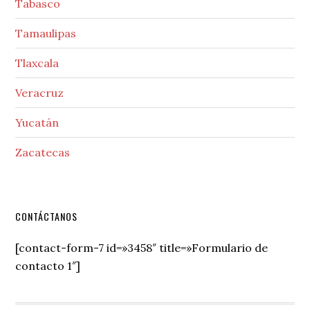
Tabasco
Tamaulipas
Tlaxcala
Veracruz
Yucatán
Zacatecas
Secondary
CONTÁCTANOS
Sidebar
[contact-form-7 id=»3458″ title=»Formulario de
contacto 1″]