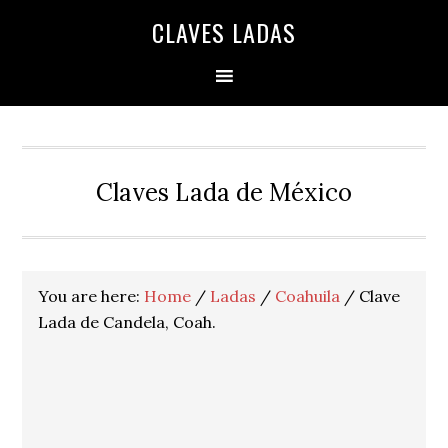
Skip
Skip
Skip
Skip
Skip
CLAVES LADAS
to
to
to
to
to
primary
main
primary
secondary
footer
navigation
content
sidebar
sidebar
Claves Lada de México
You are here:
Home
/
Ladas
/
Coahuila
/
Clave
Lada de Candela, Coah.