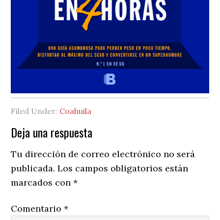
Filed Under:
Coahuila
Reader
Deja una respuesta
Interactions
Tu dirección de correo electrónico no será
publicada.
Los campos obligatorios están
marcados con
*
Comentario
*