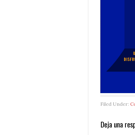
Filed Under:
C
Reader
Deja una res