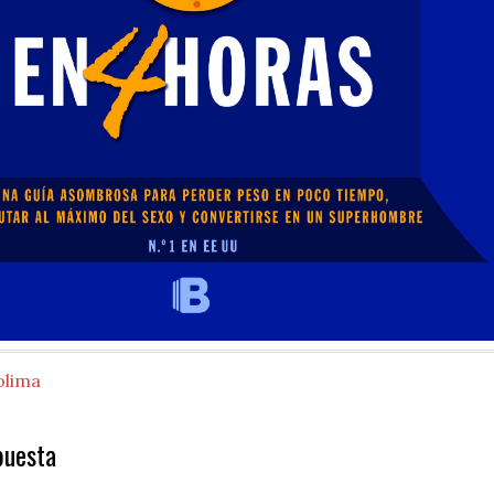
olima
puesta