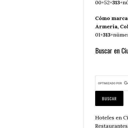
00+52+
313
+nú
Cómo marcar
Armería, Col
01+
313
+númer
Buscar en Ci
Hoteles en C
Restaurantes