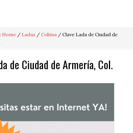
:
Home
/
Ladas
/
Colima
/
Clave Lada de Ciudad de
.
da de Ciudad de Armería, Col.