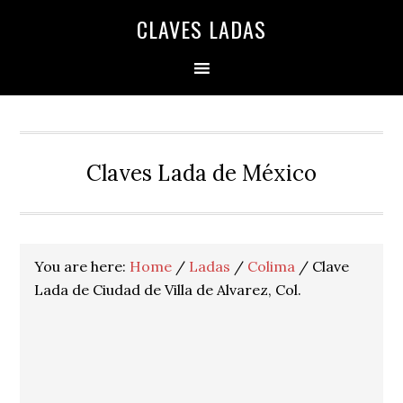
Skip
Skip
Skip
Skip
Skip
CLAVES LADAS
to
to
to
to
to
primary
main
primary
secondary
footer
navigation
content
sidebar
sidebar
Claves Lada de México
You are here:
Home
/
Ladas
/
Colima
/
Clave
Lada de Ciudad de Villa de Alvarez, Col.