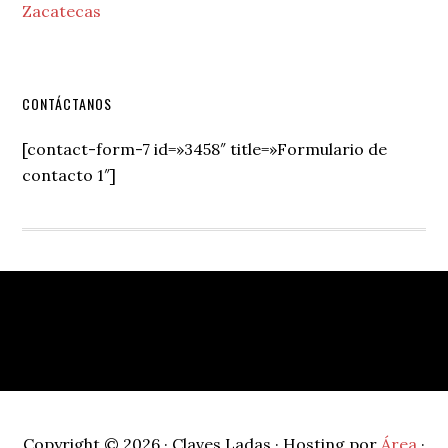
Zacatecas
Secondary
CONTÁCTANOS
Sidebar
[contact-form-7 id=»3458″ title=»Formulario de
contacto 1″]
Footer
Copyright © 2026 · Claves Ladas · Hosting por
Área
·