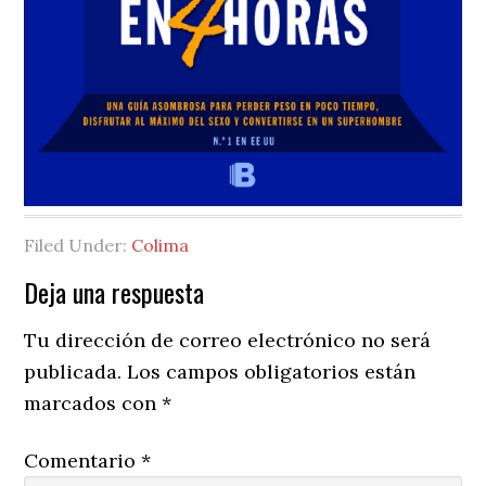
Filed Under:
Colima
Reader
Deja una respuesta
Interactions
Tu dirección de correo electrónico no será
publicada.
Los campos obligatorios están
marcados con
*
Comentario
*