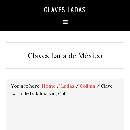
Skip
Skip
Skip
Skip
Skip
CLAVES LADAS
to
to
to
to
to
primary
main
primary
secondary
footer
navigation
content
sidebar
sidebar
Claves Lada de México
You are here:
Home
/
Ladas
/
Colima
/
Clave
Lada de Ixtlahuacán, Col.