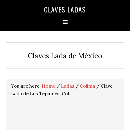
Skip
Skip
Skip
Skip
Skip
CLAVES LADAS
to
to
to
to
to
primary
main
primary
secondary
footer
navigation
content
sidebar
sidebar
Claves Lada de México
You are here:
Home
/
Ladas
/
Colima
/
Clave
Lada de Los Tepames, Col.