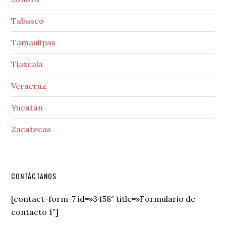
Tabasco
Tamaulipas
Tlaxcala
Veracruz
Yucatán
Zacatecas
Secondary
CONTÁCTANOS
Sidebar
[contact-form-7 id=»3458″ title=»Formulario de
contacto 1″]