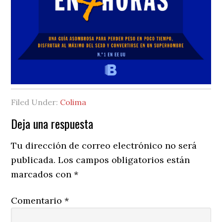
Filed Under:
Colima
Reader
Deja una respuesta
Interactions
Tu dirección de correo electrónico no será
publicada.
Los campos obligatorios están
marcados con
*
Comentario
*