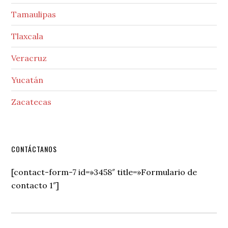
Tamaulipas
Tlaxcala
Veracruz
Yucatán
Zacatecas
Secondary
CONTÁCTANOS
Sidebar
[contact-form-7 id=»3458″ title=»Formulario de
contacto 1″]