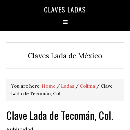
Skip
Skip
Skip
Skip
Skip
CLAVES LADAS
to
to
to
to
to
primary
main
primary
secondary
footer
navigation
content
sidebar
sidebar
Claves Lada de México
You are here:
Home
/
Ladas
/
Colima
/
Clave
Lada de Tecomán, Col.
Clave Lada de Tecomán, Col.
Publicidad