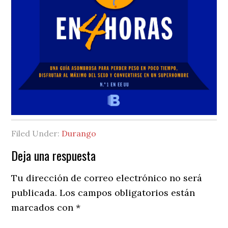
Filed Under:
Durango
Reader
Deja una respuesta
Interactions
Tu dirección de correo electrónico no será
publicada.
Los campos obligatorios están
marcados con
*