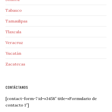
Tabasco
Tamaulipas
Tlaxcala
Veracruz
Yucatán
Zacatecas
Secondary
CONTÁCTANOS
Sidebar
[contact-form-7 id=»3458″ title=»Formulario de
contacto 1″]