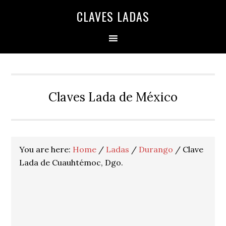
Skip
Skip
Skip
Skip
Skip
CLAVES LADAS
to
to
to
to
to
primary
main
primary
secondary
footer
navigation
content
sidebar
sidebar
Claves Lada de México
You are here:
Home
/
Ladas
/
Durango
/
Clave
Lada de Cuauhtémoc, Dgo.