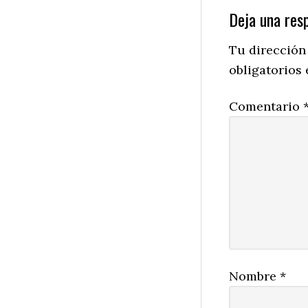
Reader
Deja una res
Interactio
Tu dirección
obligatorios
Comentario
Nombre
*