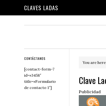
Skip
Skip
Skip
Skip
Skip
CLAVES LADAS
to
to
to
to
to
primary
main
primary
secondary
footer
navigation
content
sidebar
sidebar
Secondary
CONTÁCTANOS
You are here
Sidebar
[contact-form-7
id=»3458″
Clave La
title=»Formulario
de contacto 1″]
Publicidad