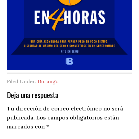
Filed Under:
Durango
Reader
Deja una respuesta
Interactions
Tu dirección de correo electrónico no será
publicada.
Los campos obligatorios están
marcados con
*