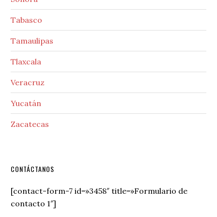
Tabasco
Tamaulipas
Tlaxcala
Veracruz
Yucatán
Zacatecas
Secondary
CONTÁCTANOS
Sidebar
[contact-form-7 id=»3458″ title=»Formulario de
contacto 1″]