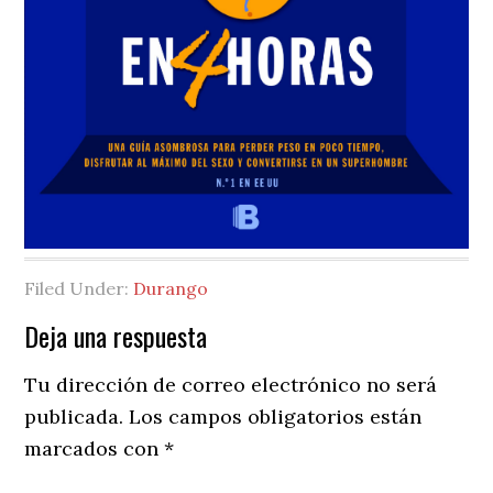
Filed Under:
Durango
Reader
Deja una respuesta
Interactions
Tu dirección de correo electrónico no será
publicada.
Los campos obligatorios están
marcados con
*