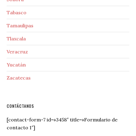
Tabasco
Tamaulipas
Tlaxcala
Veracruz
Yucatán
Zacatecas
Secondary
CONTÁCTANOS
Sidebar
[contact-form-7 id=»3458″ title=»Formulario de
contacto 1″]