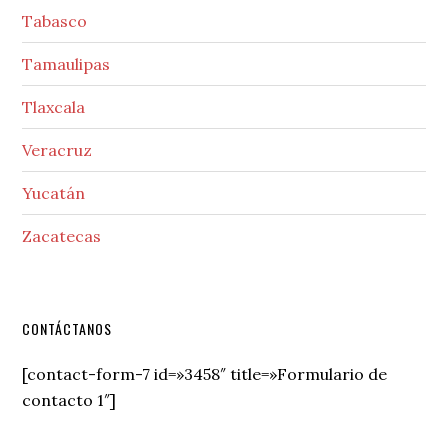
Tabasco
Tamaulipas
Tlaxcala
Veracruz
Yucatán
Zacatecas
Secondary
CONTÁCTANOS
Sidebar
[contact-form-7 id=»3458″ title=»Formulario de
contacto 1″]