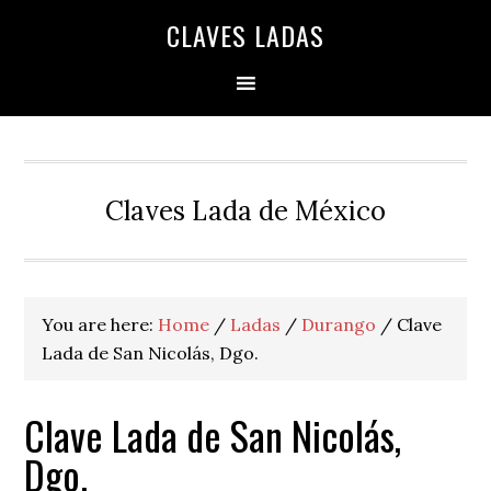
Skip
Skip
Skip
Skip
Skip
CLAVES LADAS
to
to
to
to
to
primary
main
primary
secondary
footer
navigation
content
sidebar
sidebar
Claves Lada de México
You are here:
Home
/
Ladas
/
Durango
/
Clave
Lada de San Nicolás, Dgo.
Clave Lada de San Nicolás,
Dgo.