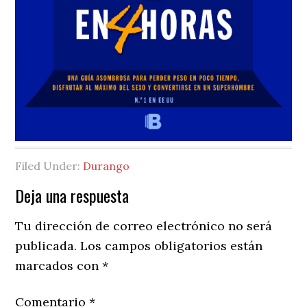
Filed Under:
Durango
Reader
Deja una respuesta
Interactions
Tu dirección de correo electrónico no será
publicada.
Los campos obligatorios están
marcados con
*
Comentario
*