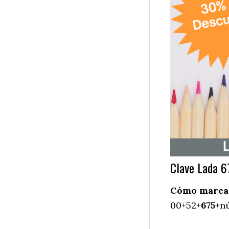
Clave Lada 6
Cómo marcar 
00+52+
675
+nú