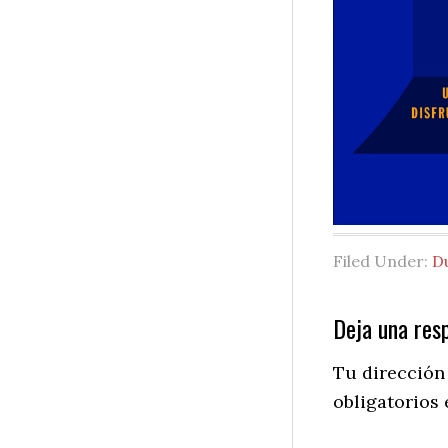
Filed Under:
D
Reader
Deja una res
Interactio
Tu dirección
obligatorios