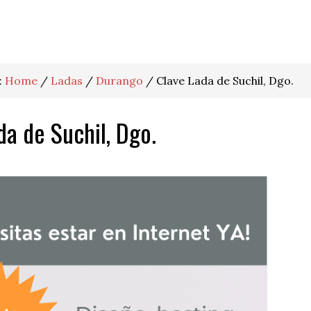
:
Home
/
Ladas
/
Durango
/
Clave Lada de Suchil, Dgo.
da de Suchil, Dgo.