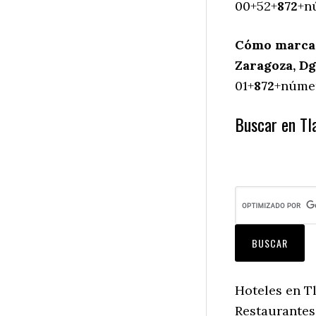
00+52+
872
+n
Cómo marcar
Zaragoza, Dg
01+
872
+númer
Buscar en Tla
Hoteles en T
Restaurantes