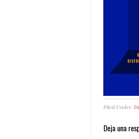
Filed Under:
D
Reader
Deja una res