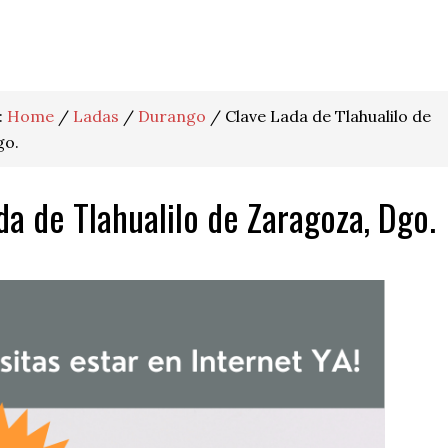
:
Home
/
Ladas
/
Durango
/
Clave Lada de Tlahualilo de
go.
da de Tlahualilo de Zaragoza, Dgo.