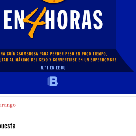
urango
puesta