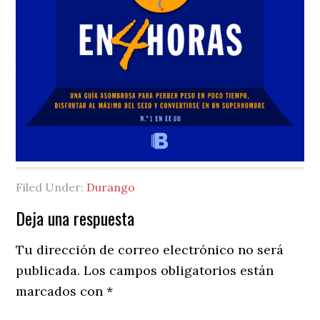
Filed Under:
Durango
Reader
Deja una respuesta
Interactions
Tu dirección de correo electrónico no será
publicada.
Los campos obligatorios están
marcados con
*