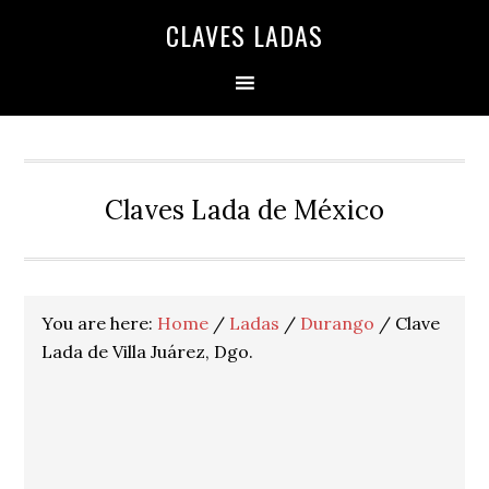
Skip
Skip
Skip
Skip
Skip
CLAVES LADAS
to
to
to
to
to
primary
main
primary
secondary
footer
navigation
content
sidebar
sidebar
Claves Lada de México
You are here:
Home
/
Ladas
/
Durango
/
Clave
Lada de Villa Juárez, Dgo.