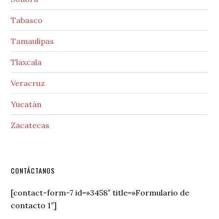
Tabasco
Tamaulipas
Tlaxcala
Veracruz
Yucatán
Zacatecas
Secondary
CONTÁCTANOS
Sidebar
[contact-form-7 id=»3458″ title=»Formulario de
contacto 1″]