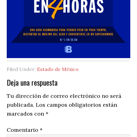
Filed Under:
Estado de México
Reader
Deja una respuesta
Interactions
Tu dirección de correo electrónico no será
publicada.
Los campos obligatorios están
marcados con
*
Comentario
*