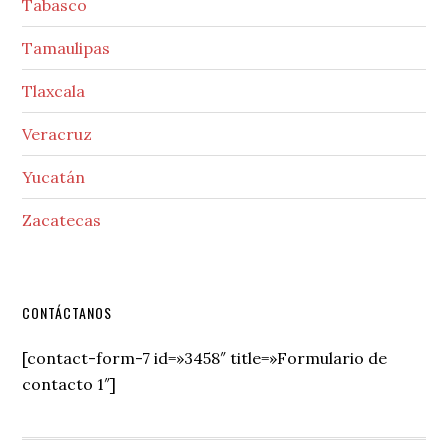
Tabasco
Tamaulipas
Tlaxcala
Veracruz
Yucatán
Zacatecas
Secondary
CONTÁCTANOS
Sidebar
[contact-form-7 id=»3458″ title=»Formulario de
contacto 1″]