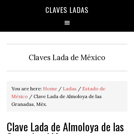
Skip
Skip
Skip
Skip
Skip
CLAVES LADAS
to
to
to
to
to
primary
main
primary
secondary
footer
navigation
content
sidebar
sidebar
Claves Lada de México
You are here:
Home
/
Ladas
/
Estado de
México
/
Clave Lada de Almoloya de las
Granadas, Méx.
Clave Lada de Almoloya de las