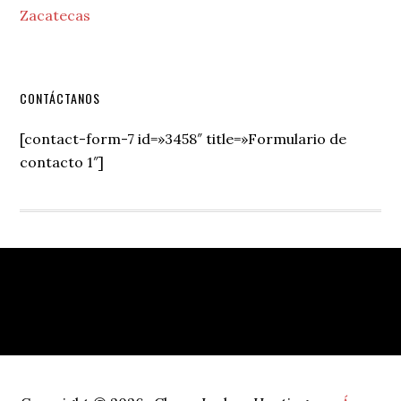
Zacatecas
Secondary
CONTÁCTANOS
Sidebar
[contact-form-7 id=»3458″ title=»Formulario de
contacto 1″]
Footer