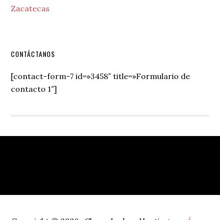
Zacatecas
Secondary
CONTÁCTANOS
Sidebar
[contact-form-7 id=»3458″ title=»Formulario de
contacto 1″]
Footer