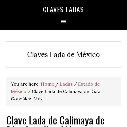
Skip
Skip
Skip
Skip
Skip
CLAVES LADAS
to
to
to
to
to
primary
main
primary
secondary
footer
navigation
content
sidebar
sidebar
Claves Lada de México
You are here:
Home
/
Ladas
/
Estado de
México
/
Clave Lada de Calimaya de Díaz
González, Méx.
Clave Lada de Calimaya de