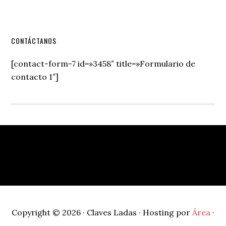
Secondary
CONTÁCTANOS
Sidebar
[contact-form-7 id=»3458″ title=»Formulario de
contacto 1″]
Footer
Copyright © 2026 · Claves Ladas · Hosting por
Área
·