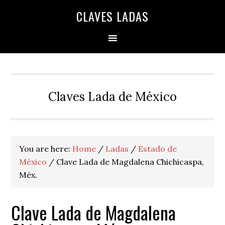
Skip
Skip
Skip
Skip
Skip
CLAVES LADAS
to
to
to
to
to
primary
main
primary
secondary
footer
navigation
content
sidebar
sidebar
Claves Lada de México
You are here:
Home
/
Ladas
/
Estado de
México
/
Clave Lada de Magdalena Chichicaspa,
Méx.
Clave Lada de Magdalena