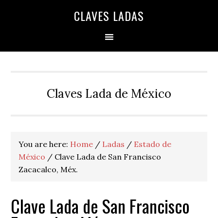
Skip
Skip
Skip
Skip
Skip
CLAVES LADAS
to
to
to
to
to
primary
main
primary
secondary
footer
navigation
content
sidebar
sidebar
Claves Lada de México
You are here:
Home
/
Ladas
/
Estado de
México
/
Clave Lada de San Francisco
Zacacalco, Méx.
Clave Lada de San Francisco