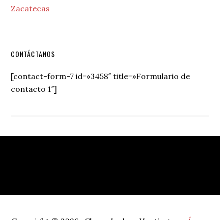
Zacatecas
Secondary
CONTÁCTANOS
Sidebar
[contact-form-7 id=»3458″ title=»Formulario de
contacto 1″]
Footer