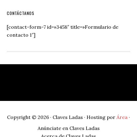
Secondary
CONTÁCTANOS
Sidebar
[contact-form-7 id=»3458″ title=»Formulario de
contacto 1″]
Footer
Copyright © 2026 · Claves Ladas · Hosting por
Área
·
Anúnciate en Claves Ladas
Acerca de Claves Ladas