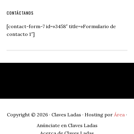
Secondary
CONTÁCTANOS
Sidebar
[contact-form-7 id=»3458″ title=»Formulario de
contacto 1″]
Footer
Copyright © 2026 · Claves Ladas · Hosting por
Área
·
Anúnciate en Claves Ladas
Acerca de Claves Ladas