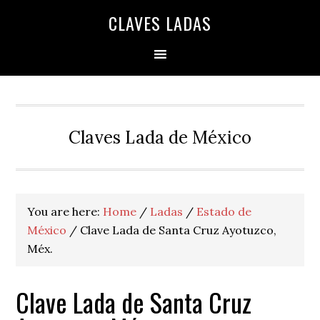
Skip
Skip
Skip
Skip
Skip
CLAVES LADAS
to
to
to
to
to
primary
main
primary
secondary
footer
navigation
content
sidebar
sidebar
Claves Lada de México
You are here:
Home
/
Ladas
/
Estado de
México
/
Clave Lada de Santa Cruz Ayotuzco,
Méx.
Clave Lada de Santa Cruz